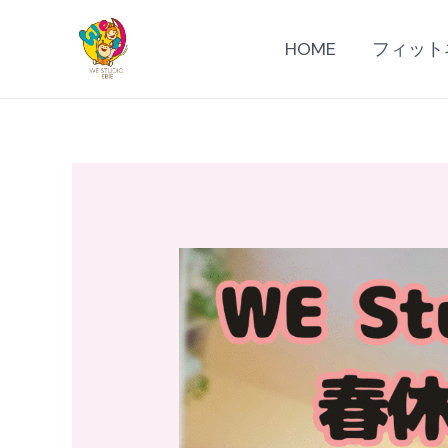
内
容
HOME
フィット
を
ス
キ
ッ
プ