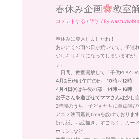
春休み企画
教室
コメントする
/
語学
/ By
westudio191
春休みに突入しましたね！
あいにくの雨の日が続いてて、子連
少しギリギリになってしまいますが、WE S
す。
二日間、教室開放して「子供PLAY D
4月2日㈫
は午前の部
10時～12時
4月4日㈭
は午後の部
14時～16時
お子さんを遊ばせてママさんは少し
2時間のうち、子どもたちに自由遊びt
アニメ映画鑑賞timeを設けております
折り紙、お絵描き、すごろく、カー
ポリン…など、