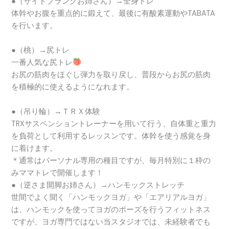
●（サイドプランクお姉さん）→全身トレ
体幹やお腹を重点的に鍛えて、最後に有酸素運動やTABATA
を行います。
●（桃）→尻トレ
一番人気な尻トレ
お尻の筋肉をほぐし弾力を取り戻し、普段からお尻の筋肉
を積極的に使えるようになれます。
●（吊り輪）→ＴＲＸ体験
TRXサスペンショントレーナーを用いて行う、自体重と重力
を負荷として利用するレッスンです。体幹を使う感覚を身
に着けます。
＊通常はパーソナル専用の種目ですが、毎月特別に１枠の
みママトレで開催します！
●（逆さま開脚お姉さん）→ハンモックストレッチ
世間でよく聞く「ハンモックヨガ」や「エアリアルヨガ」
は、ハンモックを使ってヨガのポーズを行うフィットネス
ですが、ヨガ専門ではない当スタジオでは、未経験者でも