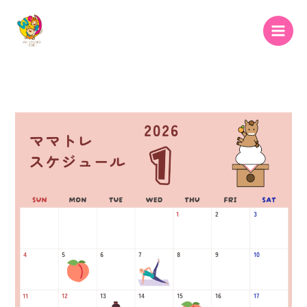
内
容
を
ス
キ
ッ
プ